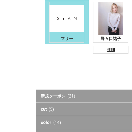
フリー
野々口祐子
詳細
新規クーポン
(21)
cut
(5)
color
(14)