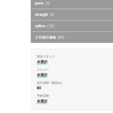
perm
(3)
straight
(3)
option
(12)
土日祝日価格
(40)
指名スタッフ
未選択
メニュー
未選択
合計金額（税込み）
¥0
予約日時
未選択