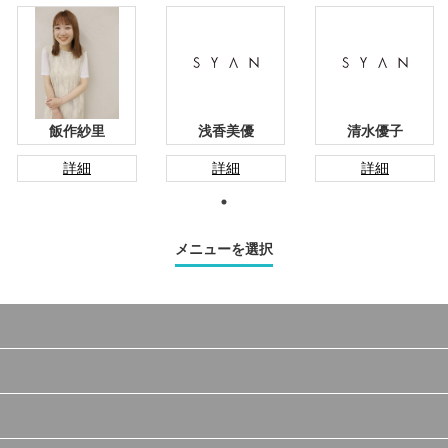
飯作紗里
浅香美優
清水優子
詳細
詳細
詳細
メニューを選択